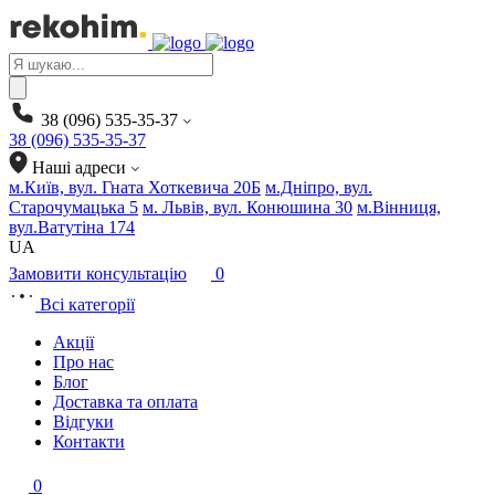
Products
search
38 (096) 535-35-37
38 (096) 535-35-37
Наші адреси
м.Київ, вул. Гната Хоткевича 20Б
м.Дніпро, вул.
Старочумацька 5
м. Львів, вул. Конюшина 30
м.Вінниця,
вул.Ватутіна 174
UA
Замовити консультацію
0
Всі категорії
Акції
Про нас
Блог
Доставка та оплата
Відгуки
Контакти
0