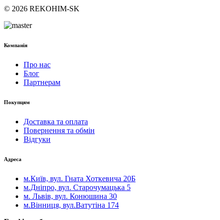
© 2026 REKOHIM-SK
Компанія
Про нас
Блог
Партнерам
Покупцям
Доставка та оплата
Повернення та обмін
Відгуки
Адреса
м.Київ, вул. Гната Хоткевича 20Б
м.Дніпро, вул. Старочумацька 5
м. Львів, вул. Конюшина 30
м.Вінниця, вул.Ватутіна 174