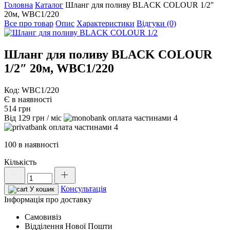
Головна
Каталог
Шланг для поливу BLACK COLOUR 1/2″
20м, WBC1/220
Все про товар
Опис
Характеристики
Відгуки (0)
Шланг для поливу BLACK COLOUR
1/2″ 20м, WBC1/220
Код: WBC1/220
Є в наявності
514
грн
Від
129
грн
/ міс
4
4
100 в наявності
Кількість
Шланг
для
Консультація
поливу
У кошик
BLACK
Інформація про доставку
COLOUR
Самовивіз
1/2"
Відділення Нової Пошти
20м,