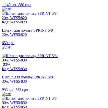
Оригінальна
Поточна
1 140
грн
880
грн
ціна:
ціна:
1
880 грн.
140 грн.
Код: WFS5/820
Шланг для поливу SPRINT 5/8″
20м, WFS5/820
650
грн
-23%
Код: WFS5/830
Шланг для поливу SPRINT 5/8″
30м, WFS5/830
Оригінальна
Поточна
953
грн
735
грн
ціна:
ціна:
953 грн.
735 грн.
Код: WFS5/850