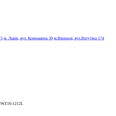
 5
м. Львів, вул. Конюшина 30
м.Вінниця, вул.Ватутіна 174
 DSWZ10-1212L