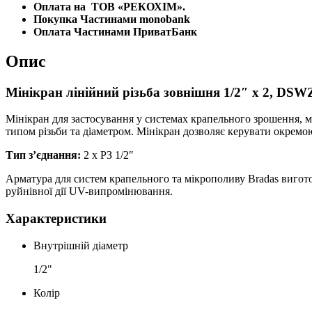
Оплата на
ТОВ «РЕКОХІМ».
Покупка Частинами monobank
Оплата Частинами ПриватБанк
Опис
Мінікран лінійний різьба зовнішня 1/2″ х 2, DS
Мінікран для застосування у системах крапельного зрошення, м
типом різьби та діаметром. Мінікран дозволяє керувати окрем
Тип з’єднання:
2 х РЗ 1/2″
Арматура для систем крапельного та мікрополиву Bradas вигото
руйнівної дії UV-випромінювання.
Характеристики
Внутрішній діаметр
1/2"
Колір