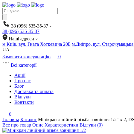
Products
search
38 (096) 535-35-37
38 (096) 535-35-37
Наші адреси
м.Київ, вул. Гната Хоткевича 20Б
м.Дніпро, вул. Старочумацька
UA
Замовити консультацію
0
Всі категорії
Акції
Про нас
Блог
Доставка та оплата
Відгуки
Контакти
0
Головна
Каталог
Мінікран лінійний різьба зовнішня 1/2″ х 2,
Все про товар
Опис
Характеристики
Відгуки (0)