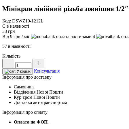
Мінікран лінійний різьба зовнішня 1/2
Код: DSWZ10-1212L
Є в наявності
33
грн
Від
9
грн
/ міс
4
57 в наявності
Кількість
Мінікран
лінійний
Консультація
різьба
У кошик
зовнішня
Інформація про доставку
1/2"
Самовивіз
х
Відділення Нової Пошти
2,
Курʼєром Нової Пошти
DSWZ10-
Доставка автотранспортом
1212L
кількість
Інформація про оплату
Оплата на ФОП.