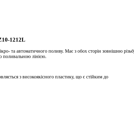
WZ10-1212L
ікро- та автоматичного поливу. Має з обох сторін зовнішню різь
ою поливальною лінією.
вляється з високоякісного пластику, що є стійким до