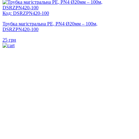
Код: DSRZPN420-100
Трубка магістральна PE, PN4 Ø20мм – 100м,
DSRZPN420-100
25
грн