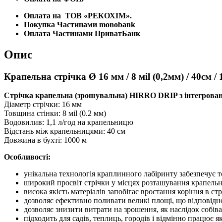
1,1
л/
Оплата на
ТОВ «РЕКОХІМ».
год
Покупка Частинами monobank
HIRRO
Оплата Частинами ПриватБанк
DRIP,
DSTHD
Опис
16081140-
1000
кількість
Крапельна стрічка Ø 16 мм / 8 мil (0,2мм) / 40см
Стрічка крапельна (зрошувальна) HIRRO DRIP з інтегрова
Діаметр стрічки: 16 мм
Товщина стінки: 8 мil (0.2 мм)
Водовилив: 1,1 л/год на крапельницю
Відстань між крапельницями: 40 см
Довжина в бухті: 1000 м
Особливості:
унікальна технологія краплинного лабіринту забезпечує 
широкий просвіт стрічки у місцях розташування крапельн
висока якість матеріалів запобігає вростання коріння в ст
дозволяє ефективно поливати великі площі, що відповідно
дозволяє знизити витрати на зрошення, як наслідок собіва
підходить для садів, теплиць, городів і відмінно працює як 