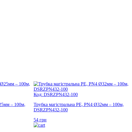
Код: DSRZPN432-100
25мм – 100м,
Трубка магістральна PE, PN4 Ø32мм – 100м,
DSRZPN432-100
54
грн