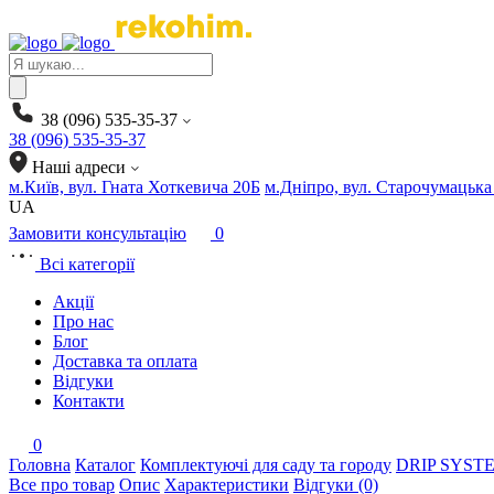
Products
search
38 (096) 535-35-37
38 (096) 535-35-37
Наші адреси
м.Київ, вул. Гната Хоткевича 20Б
м.Дніпро, вул. Старочумацька
UA
Замовити консультацію
0
Всі категорії
Акції
Про нас
Блог
Доставка та оплата
Відгуки
Контакти
0
Головна
Каталог
Комплектуючі для саду та городу
DRIP SYSTE
Все про товар
Опис
Характеристики
Відгуки (0)