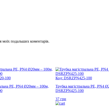
для моїх подальших коментарів.
20-100
Код: DSRZPN425-100
альна PE, PN4 Ø20мм – 100м,
Трубка магістральна PE, PN4 Ø
00
DSRZPN425-100
37
грн