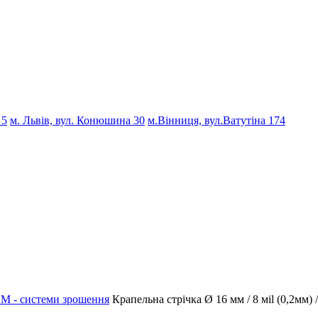
 5
м. Львів, вул. Конюшина 30
м.Вінниця, вул.Ватутіна 174
M - системи зрошення
Крапельна стрічка Ø 16 мм / 8 мil (0,2мм