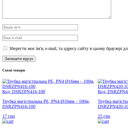
Зберегти моє ім'я, e-mail, та адресу сайту в цьому браузері 
Схожі товари
Код: DSRZPN416-100
Код: DSRZPN4
Трубка магістральна PE, PN4 Ø16мм – 100м,
Трубка магістр
DSRZPN416-100
DSRZPN420-1
17
грн
25
грн