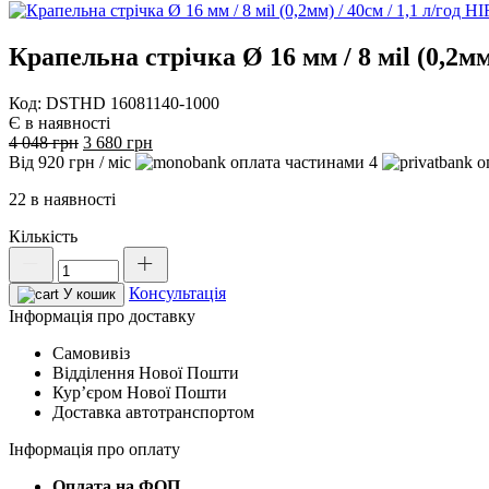
Крапельна стрічка Ø 16 мм / 8 мil (0,2м
Код: DSTHD 16081140-1000
Є в наявності
Оригінальна
Поточна
4 048
грн
3 680
грн
ціна:
ціна:
Від
920
грн
/ міс
4
4
3
22 в наявності
048 грн.
680 грн.
Кількість
Крапельна
стрічка
Консультація
Ø
У кошик
16
Інформація про доставку
мм
Самовивіз
/
Відділення Нової Пошти
8
Курʼєром Нової Пошти
мil
Доставка автотранспортом
(0,2мм)
/
Інформація про оплату
40см
/
Оплата на ФОП.