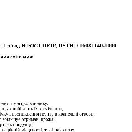
 / 1,1 л/год HIRRO DRIP, DSTHD 16081140-1000
ними емітерами:
точний контроль поливу;
иць запобігають їх засміченню;
річку і проникнення ґрунту в крапельні отвори;
 збільшує отримані врожаї;
ртість продукції;
на рівній місцевості, так і на схилах.