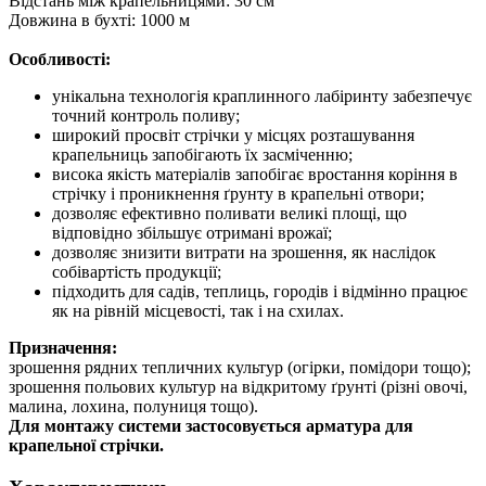
Відстань між крапельницями: 30 см
Довжина в бухті: 1000 м
Особливості:
унікальна технологія краплинного лабіринту забезпечує
точний контроль поливу;
широкий просвіт стрічки у місцях розташування
крапельниць запобігають їх засміченню;
висока якість матеріалів запобігає вростання коріння в
стрічку і проникнення ґрунту в крапельні отвори;
дозволяє ефективно поливати великі площі, що
відповідно збільшує отримані врожаї;
дозволяє знизити витрати на зрошення, як наслідок
собівартість продукції;
підходить для садів, теплиць, городів і відмінно працює
як на рівній місцевості, так і на схилах.
Призначення:
зрошення рядних тепличних культур (огірки, помідори тощо);
зрошення польових культур на відкритому ґрунті (різні овочі,
малина, лохина, полуниця тощо).
Для монтажу системи застосовується арматура для
крапельної стрічки.