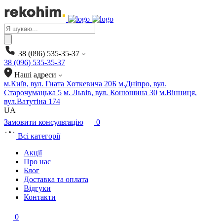
Products
search
38 (096) 535-35-37
38 (096) 535-35-37
Наші адреси
м.Київ, вул. Гната Хоткевича 20Б
м.Дніпро, вул.
Старочумацька 5
м. Львів, вул. Конюшина 30
м.Вінниця,
вул.Ватутіна 174
UA
Замовити консультацію
0
Всі категорії
Акції
Про нас
Блог
Доставка та оплата
Відгуки
Контакти
0