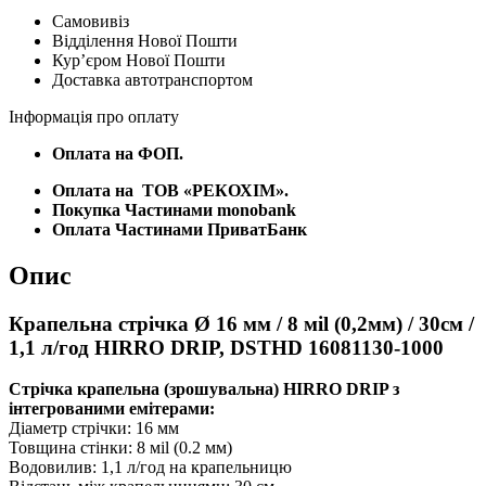
мм
Самовивіз
/
Відділення Нової Пошти
8
Курʼєром Нової Пошти
мil
Доставка автотранспортом
(0,2мм)
/
Інформація про оплату
30см
/
Оплата на ФОП.
1,1
л/
Оплата на
ТОВ «РЕКОХІМ».
год
Покупка Частинами monobank
HIRRO
Оплата Частинами ПриватБанк
DRIP,
DSTHD
Опис
16081130-
1000
кількість
Крапельна стрічка Ø 16 мм / 8 мil (0,2мм) / 30см /
1,1 л/год HIRRO DRIP, DSTHD 16081130-1000
Стрічка крапельна (зрошувальна) HIRRO DRIP з
інтегрованими емітерами:
Діаметр стрічки: 16 мм
Товщина стінки: 8 мil (0.2 мм)
Водовилив: 1,1 л/год на крапельницю