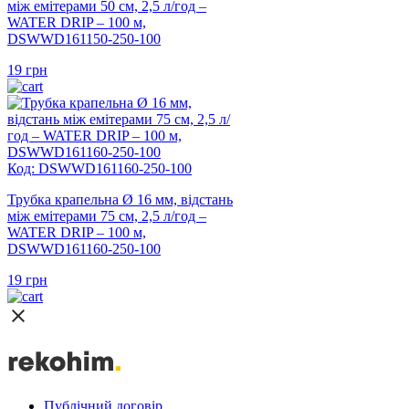
між емітерами 50 см, 2,5 л/год –
WATER DRIP – 100 м,
DSWWD161150-250-100
19
грн
Код: DSWWD161160-250-100
Трубка крапельна Ø 16 мм, відстань
між емітерами 75 см, 2,5 л/год –
WATER DRIP – 100 м,
DSWWD161160-250-100
19
грн
Публічний договір