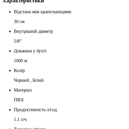
Характеристики
Відстань між крапельницями
30 см
Внутрішній діаметр
5/8"
Довжина у бухті
1000 м
Колір
Чорний , Білий
Матеріал
ПВХ
Продуктивність л/год
1.1 л/ч