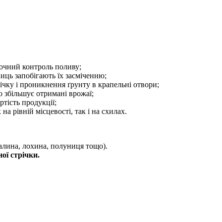
точний контроль поливу;
иць запобігають їх засміченню;
річку і проникнення ґрунту в крапельні отвори;
 збільшує отримані врожаї;
ртість продукції;
на рівній місцевості, так і на схилах.
малина, лохина, полуниця тощо).
ої стрічки.