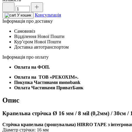
Крапельна
стрічка
Консультація
Ø
У кошик
16
Інформація про доставку
мм
Самовивіз
/
Відділення Нової Пошти
8
Курʼєром Нової Пошти
мil
Доставка автотранспортом
(0,2мм)
/
Інформація про оплату
30см
/
Оплата на ФОП.
1
л/
Оплата на
ТОВ «РЕКОХІМ».
год
Покупка Частинами monobank
HIRRO
Оплата Частинами ПриватБанк
TAPE,
DSTHT
Опис
16081030-
1000
кількість
Крапельна стрічка Ø 16 мм / 8 мil (0,2мм) / 30с
Стрічка крапельна (зрошувальна) HIRRO TAPE з інтегрова
Діаметр стрічки: 16 мм