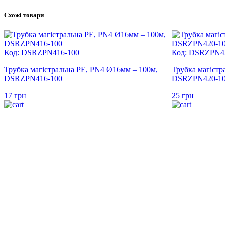
Схожі товари
Код: DSRZPN416-100
Код: DSRZPN4
Трубка магістральна PE, PN4 Ø16мм – 100м,
Трубка магістр
DSRZPN416-100
DSRZPN420-1
17
грн
25
грн