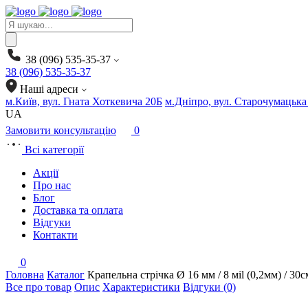
Products
search
38 (096) 535-35-37
38 (096) 535-35-37
Наші адреси
м.Київ, вул. Гната Хоткевича 20Б
м.Дніпро, вул. Старочумацька
UA
Замовити консультацію
0
Всі категорії
Акції
Про нас
Блог
Доставка та оплата
Відгуки
Контакти
0
Головна
Каталог
Крапельна стрічка Ø 16 мм / 8 мil (0,2мм) / 
Все про товар
Опис
Характеристики
Відгуки (0)