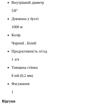
Внутрішній діаметр
5/8"
Довжина у бухті
1000 м
Колір
Чорний , Білий
Продуктивність л/год
1 л/ч
Товщина стінки
8 mil (0,2 мм)
Фасування
1
Відгуки