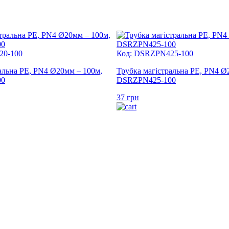
20-100
Код: DSRZPN425-100
альна PE, PN4 Ø20мм – 100м,
Трубка магістральна PE, PN4 Ø
00
DSRZPN425-100
37
грн