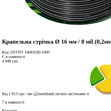
Крапельна стрічка Ø 16 мм / 8 мil (0,2
Код: DSTHT 16081030-1000
Є в наявності
4 048
грн
Від
1 013
грн
/ міс
4
7 в наявності
Кількість