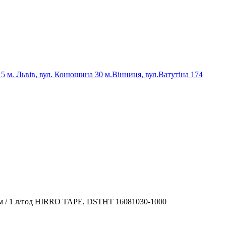
 5
м. Львів, вул. Конюшина 30
м.Вінниця, вул.Ватутіна 174
30см / 1 л/год HIRRO TAPE, DSTHT 16081030-1000