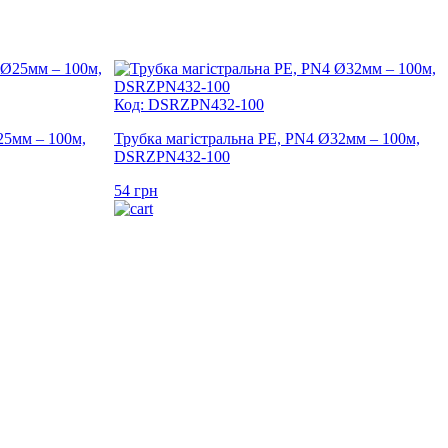
Код: DSRZPN432-100
25мм – 100м,
Трубка магістральна PE, PN4 Ø32мм – 100м,
DSRZPN432-100
54
грн