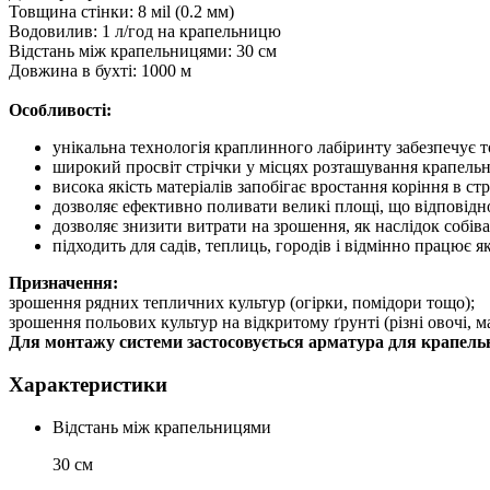
Товщина стінки: 8 мil (0.2 мм)
Водовилив: 1 л/год на крапельницю
Відстань між крапельницями: 30 см
Довжина в бухті: 1000 м
Особливості:
унікальна технологія краплинного лабіринту забезпечує 
широкий просвіт стрічки у місцях розташування крапельн
висока якість матеріалів запобігає вростання коріння в ст
дозволяє ефективно поливати великі площі, що відповідно
дозволяє знизити витрати на зрошення, як наслідок собіва
підходить для садів, теплиць, городів і відмінно працює як 
Призначення:
зрошення рядних тепличних культур (огірки, помідори тощо);
зрошення польових культур на відкритому ґрунті (різні овочі, 
Для монтажу системи застосовується арматура для крапельн
Характеристики
Відстань між крапельницями
30 см