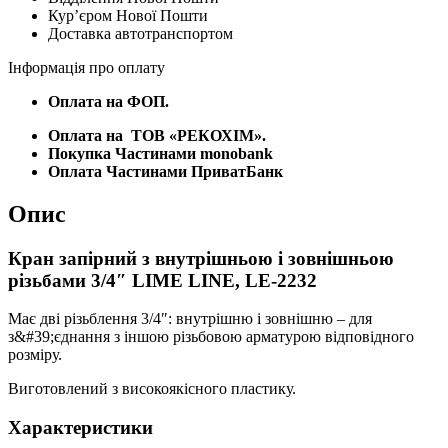
Курʼєром Нової Пошти
3/4"
Доставка автотранспортом
LIME
LINE,
Інформація про оплату
LE-
2232
Оплата на ФОП.
кількість
Оплата на
ТОВ «РЕКОХІМ».
Покупка Частинами monobank
Оплата Частинами ПриватБанк
Опис
Кран запірний з внутрішньою і зовнішньою
різьбами 3/4″ LIME LINE, LE-2232
Має дві різьблення 3/4″: внутрішню і зовнішню – для
з&#39;єднання з іншою різьбовою арматурою відповідного
розміру.
Виготовлений з високоякісного пластику.
Характеристики