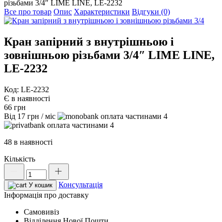
різьбами 3/4″ LIME LINE, LE-2232
Все про товар
Опис
Характеристики
Відгуки (0)
Кран запірний з внутрішньою і
зовнішньою різьбами 3/4″ LIME LINE,
LE-2232
Код: LE-2232
Є в наявності
66
грн
Від
17
грн
/ міс
4
4
48 в наявності
Кількість
Кран
запірний
Консультація
з
У кошик
внутрішньою
Інформація про доставку
і
Самовивіз
зовнішньою
Відділення Нової Пошти
різьбами