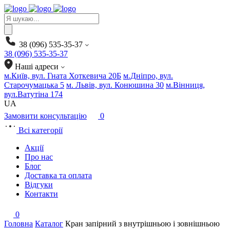
Products
search
38 (096) 535-35-37
38 (096) 535-35-37
Наші адреси
м.Київ, вул. Гната Хоткевича 20Б
м.Дніпро, вул.
Старочумацька 5
м. Львів, вул. Конюшина 30
м.Вінниця,
вул.Ватутіна 174
UA
Замовити консультацію
0
Всі категорії
Акції
Про нас
Блог
Доставка та оплата
Відгуки
Контакти
0
Головна
Каталог
Кран запірний з внутрішньою і зовнішньою