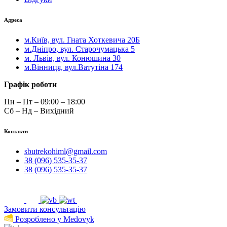
Адреса
м.Київ, вул. Гната Хоткевича 20Б
м.Дніпро, вул. Старочумацька 5
м. Львів, вул. Конюшина 30
м.Вінниця, вул.Ватутіна 174
Графік роботи
Пн – Пт – 09:00 – 18:00
Сб – Нд – Вихідний
Контакти
sbutrekohiml@gmail.com
38 (096) 535-35-37
38 (096) 535-35-37
Замовити консультацію
Розроблено у Medovyk