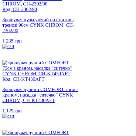
Код: CH-2302/90
Зрошувач пульсуючий на штативі-
тренозі 90см CYNK CHROM, CH-
2302/90
1 235
грн
Код: CH-KT430AFT
Зрошувач ручний COMFORT 75см з
краном, насадка “ситечко” CYNK
CHROM, CH-KT430AFT
1 129
грн