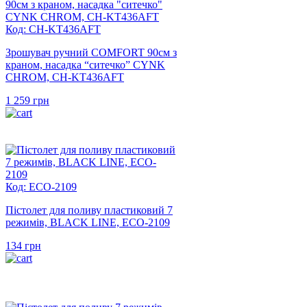
Код: CH-KT436AFT
Зрошувач ручний COMFORT 90см з
краном, насадка “ситечко” CYNK
CHROM, CH-KT436AFT
1 259
грн
Код: ECO-2109
Пістолет для поливу пластиковий 7
режимів, BLACK LINE, ECO-2109
134
грн