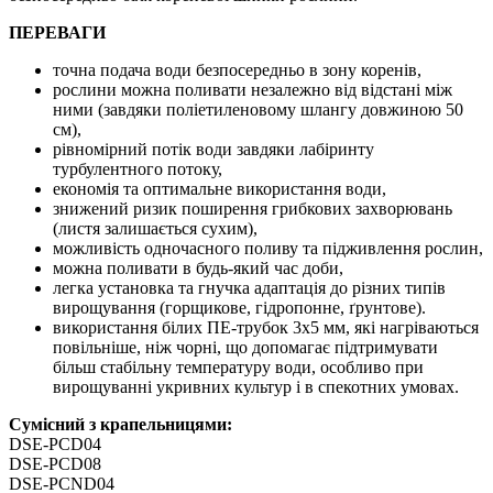
ПЕРЕВАГИ
точна подача води безпосередньо в зону коренів,
рослини можна поливати незалежно від відстані між
ними (завдяки поліетиленовому шлангу довжиною 50
см),
рівномірний потік води завдяки лабіринту
турбулентного потоку,
економія та оптимальне використання води,
знижений ризик поширення грибкових захворювань
(листя залишається сухим),
можливість одночасного поливу та підживлення рослин,
можна поливати в будь-який час доби,
легка установка та гнучка адаптація до різних типів
вирощування (горщикове, гідропонне, ґрунтове).
використання білих ПЕ-трубок 3х5 мм, які нагріваються
повільніше, ніж чорні, що допомагає підтримувати
більш стабільну температуру води, особливо при
вирощуванні укривних культур і в спекотних умовах.
Сумісний з крапельницями:
DSE-PCD04
DSE-PCD08
DSE-PCND04