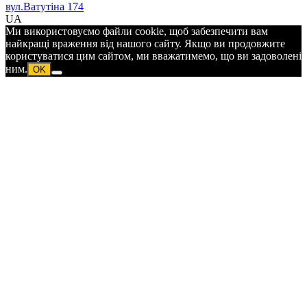
вул.Ватутіна 174
UA
Ми використовуємо файли cookie, щоб забезпечити вам
найкращі враження від нашого сайту. Якщо ви продовжите
користуватися цим сайтом, ми вважатимемо, що ви задоволені
ним.
OK