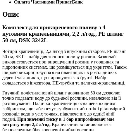
Оплата Частинами ПриватБанк
Опис
Комплект для прикореневого поливу з 4
кутовими крапельницями, 2,2 л/год., РЕ шланг
50 см, DSK-3242L
Чотири крапельниці, 2,2 л/год з впускним отвором, РЕ шланг
50 см, SET – набір для точного поливу рослин. Зазвичай
використовується при вирощуванні рослин у горщиках та
гідропонних системах, що розміщуються під укриттям. Також
широко використовується на плантаціях і в розплідниках
дерев і чагарників, що вирощуються в ґрунті. Набір
складається з інжектора, ПЕ-трубки та палички-крапельниці.
Гнучкий поліетиленовий шланг довжиною 50 см дозволяє
точно подавати воду до будь-якої рослини, незалежно від її
розташування. Паличка-крапельниця оснащена вхідним
лабіринтом, що забезпечує турбулентний потік і рівномірний
розподіл води в усіх точках, підключених до однієї лінії
подачі.
При значенні тиску в 1 бар випромінювач має
витрату води 2,2 л/год.
Крапельниця встановлюється
безпосередньо біля кореневої шийки рослини.