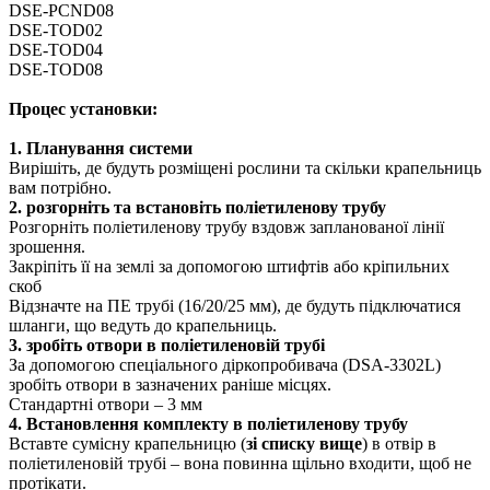
DSE-PCND08
DSE-TOD02
DSE-TOD04
DSE-TOD08
Процес установки:
1. Планування системи
Вирішіть, де будуть розміщені рослини та скільки крапельниць
вам потрібно.
2. розгорніть та встановіть поліетиленову трубу
Розгорніть поліетиленову трубу вздовж запланованої лінії
зрошення.
Закріпіть її на землі за допомогою штифтів або кріпильних
скоб
Відзначте на ПЕ трубі (16/20/25 мм), де будуть підключатися
шланги, що ведуть до крапельниць.
3. зробіть отвори в поліетиленовій трубі
За допомогою спеціального діркопробивача (DSA-3302L)
зробіть отвори в зазначених раніше місцях.
Стандартні отвори – 3 мм
4. Встановлення комплекту в поліетиленову трубу
Вставте сумісну крапельницю (
зі списку вище
) в отвір в
поліетиленовій трубі – вона повинна щільно входити, щоб не
протікати.