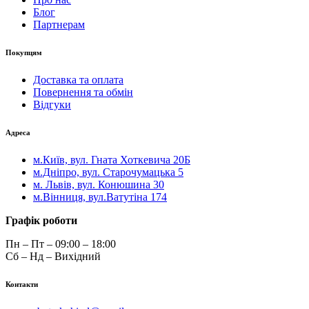
Блог
Партнерам
Покупцям
Доставка та оплата
Повернення та обмін
Відгуки
Адреса
м.Київ, вул. Гната Хоткевича 20Б
м.Дніпро, вул. Старочумацька 5
м. Львів, вул. Конюшина 30
м.Вінниця, вул.Ватутіна 174
Графік роботи
Пн – Пт – 09:00 – 18:00
Сб – Нд – Вихідний
Контакти