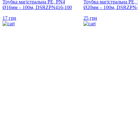
Трубка магістральна PE, PN4
Трубка магістральна PE, 
Ø16мм – 100м, DSRZPN416-100
Ø20мм – 100м, DSRZPN42
17
грн
25
грн