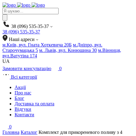
Products
search
38 (096) 535-35-37
38 (096) 535-35-37
Наші адреси
м.Київ, вул. Гната Хоткевича 20Б
м.Дніпро, вул.
Старочумацька 5
м. Львів, вул. Конюшина 30
м.Вінниця,
вул.Ватутіна 174
UA
Замовити консультацію
0
Всі категорії
Акції
Про нас
Блог
Доставка та оплата
Відгуки
Контакти
0
Головна
Каталог
Комплект для прикореневого поливу з 4