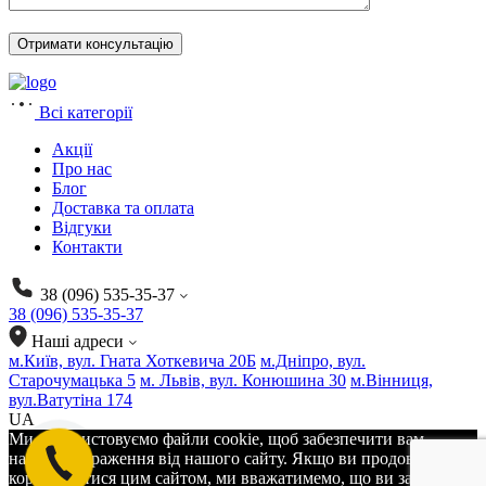
Всі категорії
Акції
Про нас
Блог
Доставка та оплата
Відгуки
Контакти
38 (096) 535-35-37
38 (096) 535-35-37
Наші адреси
м.Київ, вул. Гната Хоткевича 20Б
м.Дніпро, вул.
Старочумацька 5
м. Львів, вул. Конюшина 30
м.Вінниця,
вул.Ватутіна 174
UA
Ми використовуємо файли cookie, щоб забезпечити вам
найкращі враження від нашого сайту. Якщо ви продовжите
користуватися цим сайтом, ми вважатимемо, що ви задоволені