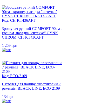
Код: CH-KT436AFT
Зрошувач ручний COMFORT 90см з
краном, насадка “ситечко” CYNK
CHROM, CH-KT436AFT
1 259
грн
Код: ECO-2109
Пістолет для поливу пластиковий 7
режимів, BLACK LINE, ECO-2109
134
грн