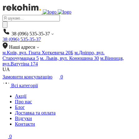
Products
search
38 (096) 535-35-37
38 (096) 535-35-37
Наші адреси
м.Київ, вул. Гната Хоткевича 20Б
м.Дніпро, вул.
Старочумацька 5
м. Львів, вул. Конюшина 30
м.Вінниця,
вул.Ватутіна 174
UA
Замовити консультацію
0
Всі категорії
Акції
Про нас
Блог
Доставка та оплата
Відгуки
Контакти
0