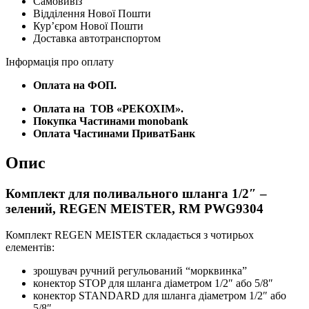
Самовивіз
-
Відділення Нової Пошти
зелений,
Курʼєром Нової Пошти
REGEN
Доставка автотранспортом
MEISTER,
RM
Інформація про оплату
PWG9304
кількість
Оплата на ФОП.
Оплата на
ТОВ «РЕКОХІМ».
Покупка Частинами monobank
Оплата Частинами ПриватБанк
Опис
Комплект для поливального шланга 1/2″ –
зелений, REGEN MEISTER, RM PWG9304
Комплект REGEN MEISTER складається з чотирьох
елементів:
зрошувач ручний регульований “морквинка”
конектор STOP для шланга діаметром 1/2″ або 5/8″
конектор STANDARD для шланга діаметром 1/2″ або
5/8″