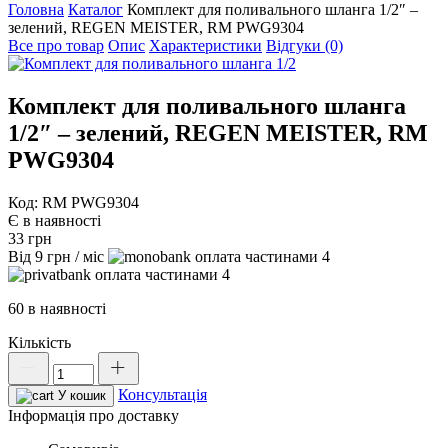
Головна
Каталог
Комплект для поливального шланга 1/2″ –
зелений, REGEN MEISTER, RM PWG9304
Все про товар
Опис
Характеристики
Відгуки (0)
Комплект для поливального шланга
1/2″ – зелений, REGEN MEISTER, RM
PWG9304
Код: RM PWG9304
Є в наявності
33
грн
Від
9
грн
/ міс
4
4
60 в наявності
Кількість
Комплект
для
Консультація
поливального
У кошик
шланга
Інформація про доставку
1/2"