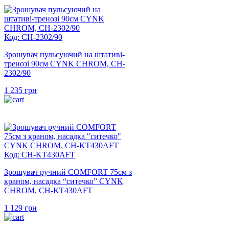
Код: CH-2302/90
Зрошувач пульсуючий на штативі-
тренозі 90см CYNK CHROM, CH-
2302/90
1 235
грн
Код: CH-KT430AFT
Зрошувач ручний COMFORT 75см з
краном, насадка “ситечко” CYNK
CHROM, CH-KT430AFT
1 129
грн