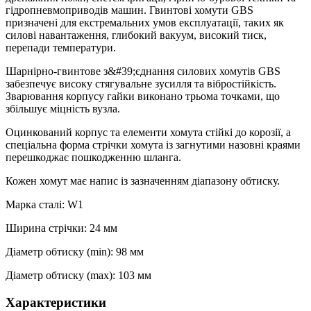
гідропневмоприводів машин. Гвинтові хомути GBS
призначені для екстремальних умов експлуатації, таких як
силові навантаження, глибокий вакуум, високий тиск,
перепади температури.
Шарнірно-гвинтове з&#39;єднання силових хомутів GBS
забезпечує високу стягувальне зусилля та вібростійкість.
Зварювання корпусу гайки виконано трьома точками, що
збільшує міцність вузла.
Оцинкований корпус та елементи хомута стійкі до корозії, а
спеціальна форма стрічки хомута із загнутими назовні краями
перешкоджає пошкодженню шланга.
Кожен хомут має напис із зазначенням діапазону обтиску.
Марка сталі: W1
Ширина стрічки: 24 мм
Діаметр обтиску (min): 98 мм
Діаметр обтиску (max): 103 мм
Характеристики