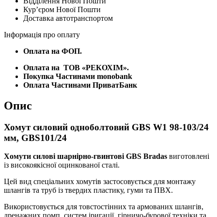
Відділення Нової Пошти
мм,
Курʼєром Нової Пошти
GBS101/24
Доставка автотранспортом
кількість
Інформація про оплату
Оплата на ФОП.
Оплата на
ТОВ «РЕКОХІМ».
Покупка Частинами monobank
Оплата Частинами ПриватБанк
Опис
Хомут силовий одноболтовий GBS W1 98-103/24
мм, GBS101/24
Хомути силові шарнірно-гвинтові GBS Bradas
виготовлені
із високоякісної оцинкованої сталі.
Цей вид спеціальних хомутів застосовується для монтажу
шлангів та труб із твердих пластику, гуми та ПВХ.
Використовується для товстостінних та армованих шлангів,
дренажних помп, систем іригації, гірничо-бурової техніки та