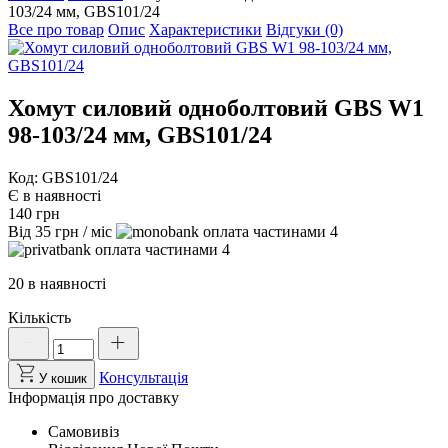
103/24 мм, GBS101/24
Все про товар
Опис
Характеристики
Відгуки (0)
Хомут силовий одноболтовий GBS W1
98-103/24 мм, GBS101/24
Код: GBS101/24
Є в наявності
140
грн
Від
35
грн
/ міс
4
4
20 в наявності
Кількість
Хомут
силовий
одноболтовий
Консультація
У кошик
GBS
Інформація про доставку
W1
98-
Самовивіз
103/24