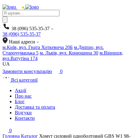
Products
search
38 (096) 535-35-37
38 (096) 535-35-37
Наші адреси
м.Київ, вул. Гната Хоткевича 20Б
м.Дніпро, вул.
Старочумацька 5
м. Львів, вул. Конюшина 30
м.Вінниця,
вул.Ватутіна 174
UA
Замовити консультацію
0
Всі категорії
Акції
Про нас
Блог
Доставка та оплата
Відгуки
Контакти
0
Головна
Каталог
Хомут силовий одноболтовий GBS W1 98-