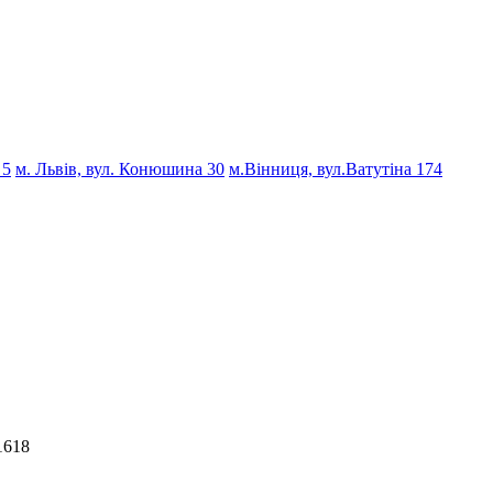
 5
м. Львів, вул. Конюшина 30
м.Вінниця, вул.Ватутіна 174
1618