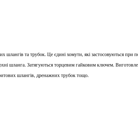
х шлангів та трубок. Це єдині хомути, які застосовуються при п
ні шланга. Затягуються торцевим гайковим ключем. Виготовлені 
юритових шлангів, дренажних трубок тощо.