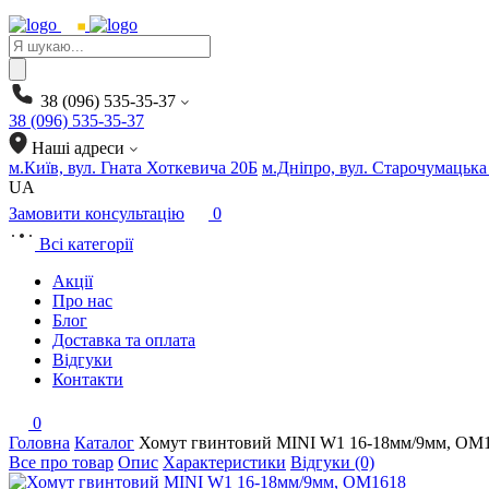
Products
search
38 (096) 535-35-37
38 (096) 535-35-37
Наші адреси
м.Київ, вул. Гната Хоткевича 20Б
м.Дніпро, вул. Старочумацька
UA
Замовити консультацію
0
Всі категорії
Акції
Про нас
Блог
Доставка та оплата
Відгуки
Контакти
0
Головна
Каталог
Хомут гвинтовий MINI W1 16-18мм/9мм, OM
Все про товар
Опис
Характеристики
Відгуки (0)