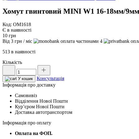
Хомут гвинтовий MINI W1 16-18мм/9м
Код: OM1618
Є в наявності
10
грн
Від
3
грн
/ міс
4
513 в наявності
Кількість
Хомут
гвинтовий
Консультація
MINI
У кошик
W1
Інформація про доставку
16-
Самовивіз
18мм/9мм,
Відділення Нової Пошти
OM1618
Курʼєром Нової Пошти
кількість
Доставка автотранспортом
Інформація про оплату
Оплата на ФОП.