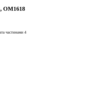
м, OM1618
4