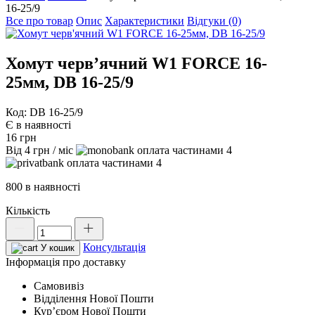
16-25/9
Все про товар
Опис
Характеристики
Відгуки (0)
Хомут черв’ячний W1 FORCE 16-
25мм, DB 16-25/9
Код: DB 16-25/9
Є в наявності
16
грн
Від
4
грн
/ міс
4
4
800 в наявності
Кількість
Хомут
черв'ячний
Консультація
W1
У кошик
FORCE
Інформація про доставку
16-
Самовивіз
25мм,
Відділення Нової Пошти
DB
Курʼєром Нової Пошти
16-