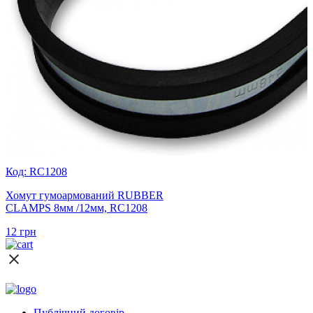
Код: RC1208
Хомут гумоармований RUBBER
CLAMPS 8мм /12мм, RC1208
12
грн
Публічний договір