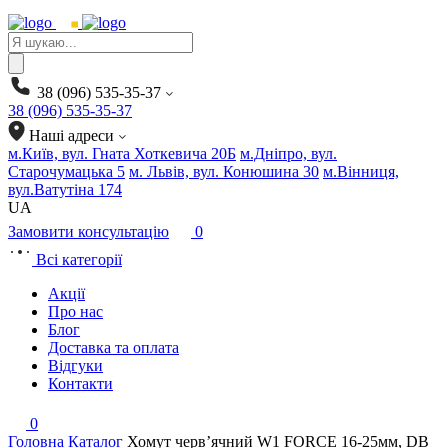
Products
search
38 (096) 535-35-37
38 (096) 535-35-37
Наші адреси
м.Київ, вул. Гната Хоткевича 20Б
м.Дніпро, вул.
Старочумацька 5
м. Львів, вул. Конюшина 30
м.Вінниця,
вул.Ватутіна 174
UA
Замовити консультацію
0
Всі категорії
Акції
Про нас
Блог
Доставка та оплата
Відгуки
Контакти
0
Головна
Каталог
Хомут черв’ячний W1 FORCE 16-25мм, DB