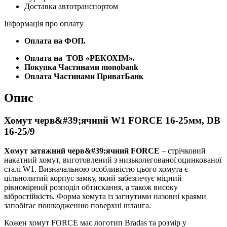
Доставка автотранспортом
25/9
кількість
Інформація про оплату
Оплата на ФОП.
Оплата на
ТОВ «РЕКОХІМ».
Покупка Частинами monobank
Оплата Частинами ПриватБанк
Опис
Хомут черв&#39;ячний W1 FORCE 16-25мм, DB
16-25/9
Хомут затяжний черв&#39;ячний FORCE
– стрічковий
накатний хомут, виготовлений з низьколегованої оцинкованої
сталі W1. Визначальною особливістю цього хомута є
цільнолитий корпус замку, який забезпечує міцний
рівномірний розподіл обтискання, а також високу
вібростійкість. Форма хомута із загнутими назовні краями
запобігає пошкодженню поверхні шланга.
Кожен хомут FORCE має логотип Bradas та розмір у