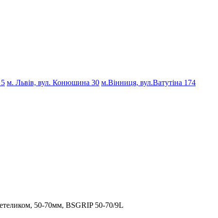
 5
м. Львів, вул. Конюшина 30
м.Вінниця, вул.Ватутіна 174
теликом, 50-70мм, BSGRIP 50-70/9L