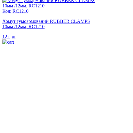
Код: RC1210
Хомут гумоармований RUBBER CLAMPS
10мм /12мм, RC1210
12
грн