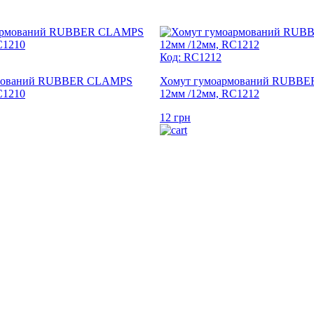
Код: RC1212
рмований RUBBER CLAMPS
Хомут гумоармований RUBB
C1210
12мм /12мм, RC1212
12
грн