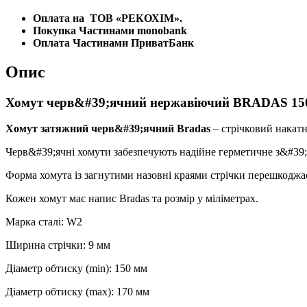
Оплата на
ТОВ «РЕКОХІМ».
Покупка Частинами monobank
Оплата Частинами ПриватБанк
Опис
Хомут черв&#39;ячний нержавіючий BRADAS 150
Хомут затяжний черв&#39;ячний Bradas
– стрічковий накатн
Черв&#39;ячні хомути забезпечують надійне герметичне з&#39;є
Форма хомута із загнутими назовні краями стрічки перешкод
Кожен хомут має напис Bradas та розмір у міліметрах.
Марка сталі: W2
Ширина стрічки: 9 мм
Діаметр обтиску (min): 150 мм
Діаметр обтиску (max): 170 мм