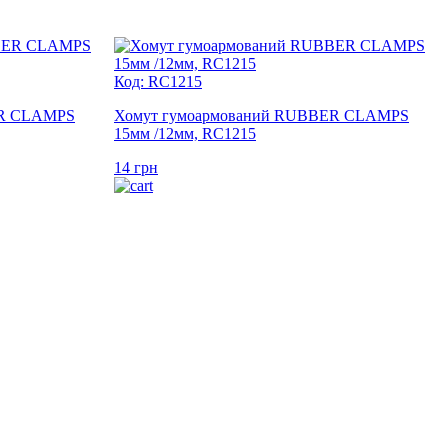
Код: RC1215
ER CLAMPS
Хомут гумоармований RUBBER CLAMPS
15мм /12мм, RC1215
14
грн