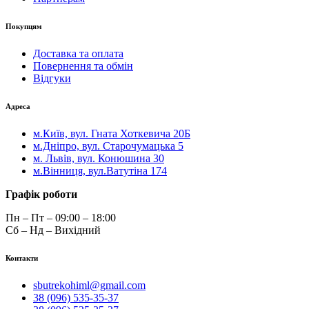
Покупцям
Доставка та оплата
Повернення та обмін
Відгуки
Адреса
м.Київ, вул. Гната Хоткевича 20Б
м.Дніпро, вул. Старочумацька 5
м. Львів, вул. Конюшина 30
м.Вінниця, вул.Ватутіна 174
Графік роботи
Пн – Пт – 09:00 – 18:00
Сб – Нд – Вихідний
Контакти
sbutrekohiml@gmail.com
38 (096) 535-35-37