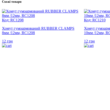
Схожі товари
Код: RC1208
Код: RC1210
Хомут гумоармований RUBBER CLAMPS
Хомут гумоа
8мм /12мм, RC1208
10мм /12мм, R
12
грн
12
грн