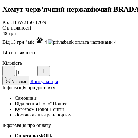
Хомут черв’ячний нержавіючий BRADAS
Код: BSW2150-170/9
Є в наявності
48
грн
Від
13
грн
/ міс
4
4
145 в наявності
Кількість
Хомут
черв'ячний
нержавіючий
Консультація
У кошик
BRADAS
Інформація про доставку
150-
170мм,
Самовивіз
BSW2150-
Відділення Нової Пошти
170/9
Курʼєром Нової Пошти
кількість
Доставка автотранспортом
Інформація про оплату
Оплата на ФОП.