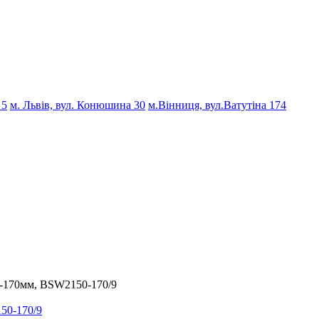
 5
м. Львів, вул. Конюшина 30
м.Вінниця, вул.Ватутіна 174
-170мм, BSW2150-170/9