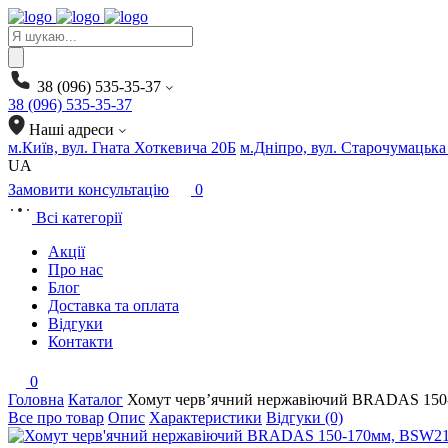
Products
search
38 (096) 535-35-37
38 (096) 535-35-37
Наші адреси
м.Київ, вул. Гната Хоткевича 20Б
м.Дніпро, вул. Старочумацька
UA
Замовити консультацію
0
Всі категорії
Акції
Про нас
Блог
Доставка та оплата
Відгуки
Контакти
0
Головна
Каталог
Хомут черв’ячний нержавіючий BRADAS 150
Все про товар
Опис
Характеристики
Відгуки (0)