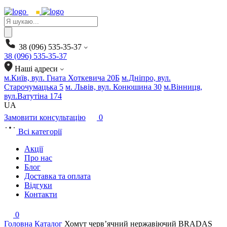
Products
search
38 (096) 535-35-37
38 (096) 535-35-37
Наші адреси
м.Київ, вул. Гната Хоткевича 20Б
м.Дніпро, вул.
Старочумацька 5
м. Львів, вул. Конюшина 30
м.Вінниця,
вул.Ватутіна 174
UA
Замовити консультацію
0
Всі категорії
Акції
Про нас
Блог
Доставка та оплата
Відгуки
Контакти
0
Головна
Каталог
Хомут черв’ячний нержавіючий BRADAS