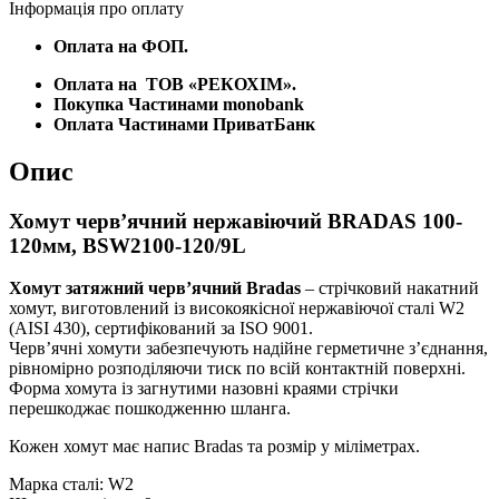
Інформація про оплату
Оплата на ФОП.
Оплата на
ТОВ «РЕКОХІМ».
Покупка Частинами monobank
Оплата Частинами ПриватБанк
Опис
Хомут черв’ячний нержавіючий BRADAS 100-
120мм, BSW2100-120/9L
Хомут затяжний черв’ячний Bradas
– стрічковий накатний
хомут, виготовлений із високоякісної нержавіючої сталі W2
(AISI 430), сертифікований за ISO 9001.
Черв’ячні хомути забезпечують надійне герметичне з’єднання,
рівномірно розподіляючи тиск по всій контактній поверхні.
Форма хомута із загнутими назовні краями стрічки
перешкоджає пошкодженню шланга.
Кожен хомут має напис Bradas та розмір у міліметрах.
Марка сталі: W2