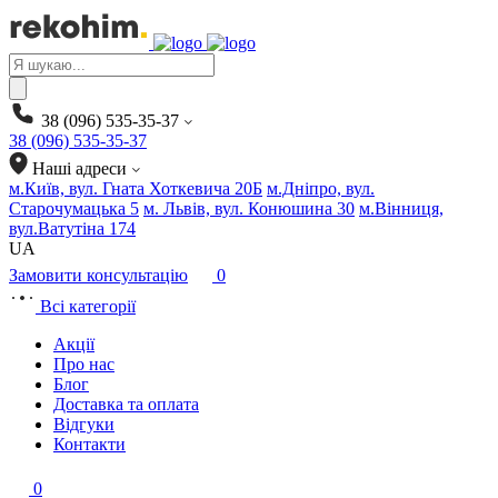
Products
search
38 (096) 535-35-37
38 (096) 535-35-37
Наші адреси
м.Київ, вул. Гната Хоткевича 20Б
м.Дніпро, вул.
Старочумацька 5
м. Львів, вул. Конюшина 30
м.Вінниця,
вул.Ватутіна 174
UA
Замовити консультацію
0
Всі категорії
Акції
Про нас
Блог
Доставка та оплата
Відгуки
Контакти
0