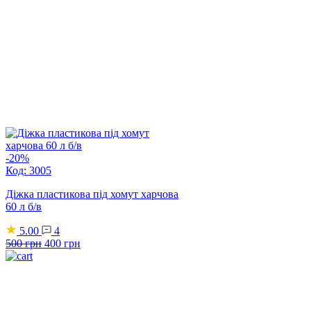
-20%
Код: 3005
Діжка пластикова під хомут харчова
60 л б/в
5.00
4
Оригінальна
Поточна
500
грн
400
грн
ціна:
ціна:
500 грн.
400 грн.