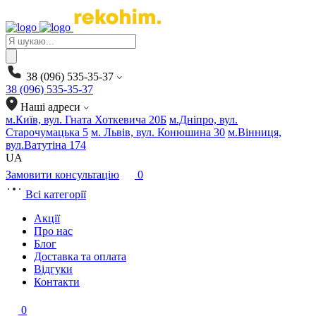
Products
search
38 (096) 535-35-37
38 (096) 535-35-37
Наші адреси
м.Київ, вул. Гната Хоткевича 20Б
м.Дніпро, вул.
Старочумацька 5
м. Львів, вул. Конюшина 30
м.Вінниця,
вул.Ватутіна 174
UA
Замовити консультацію
0
Всі категорії
Акції
Про нас
Блог
Доставка та оплата
Відгуки
Контакти
0