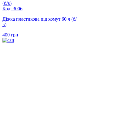
Код: 3006
Діжка пластикова під хомут 60 л (б/
в)
400
грн