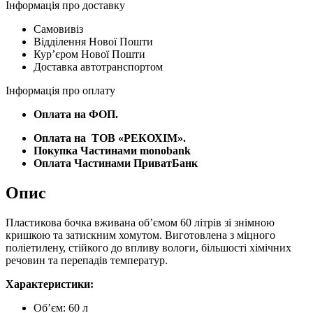
пластиковим
Інформація про доставку
краном
Самовивіз
кількість
Відділення Нової Пошти
Курʼєром Нової Пошти
Доставка автотранспортом
Інформація про оплату
Оплата на ФОП.
Оплата на
ТОВ «РЕКОХІМ».
Покупка Частинами monobank
Оплата Частинами ПриватБанк
Опис
Пластикова бочка вживана об’ємом 60 літрів зі знімною
кришкою та затискним хомутом. Виготовлена з міцного
поліетилену, стійкого до впливу вологи, більшості хімічних
речовин та перепадів температур.
Характеристики:
Об’єм: 60 л