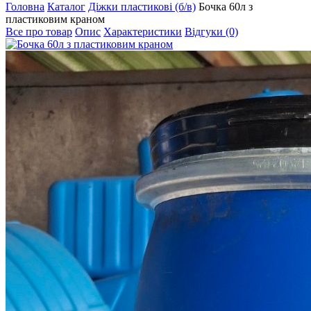
Головна
Каталог
Діжки пластикові (б/в)
Бочка 60л з
пластиковим краном
Все про товар
Опис
Характеристики
Відгуки (0)