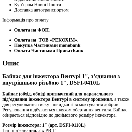
Курʼєром Нової Пошти
внутрішньою
Доставка автотранспортом
різьбою
1",
Інформація про оплату
DSFI-
0410L
Оплата на ФОП.
кількість
Оплата на
ТОВ «РЕКОХІМ».
Покупка Частинами monobank
Оплата Частинами ПриватБанк
Опис
Байпас для інжектора Вентурі 1″, з’єднання з
внутрішньою різьбою 1″, DSFI-0410L
Байпас (обхід, обвід) призначений для паралельного
під’єднання інжектора Вентурі в систему зрошення
, а також
для регулювання тиску і швидкості всмоктування добрив.
Регулювання відбувається шляхом обертання вентиля. Байпас
обирається відповідно до дюймового розміру інжектора.
Розмір інжектора: 1″ (арт. DSFI-0110L)
Тип під’єднання: 2 х РВ 1″