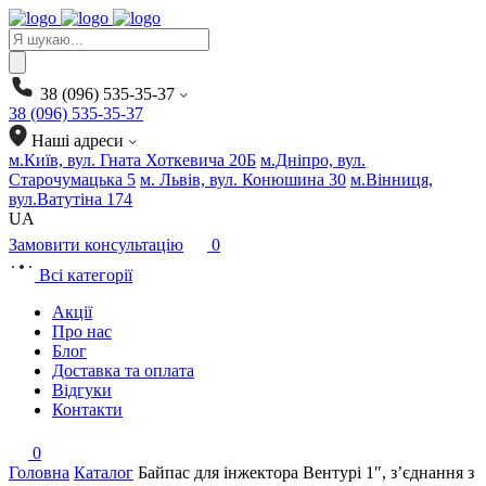
Products
search
38 (096) 535-35-37
38 (096) 535-35-37
Наші адреси
м.Київ, вул. Гната Хоткевича 20Б
м.Дніпро, вул.
Старочумацька 5
м. Львів, вул. Конюшина 30
м.Вінниця,
вул.Ватутіна 174
UA
Замовити консультацію
0
Всі категорії
Акції
Про нас
Блог
Доставка та оплата
Відгуки
Контакти
0
Головна
Каталог
Байпас для інжектора Вентурі 1″, з’єднання з