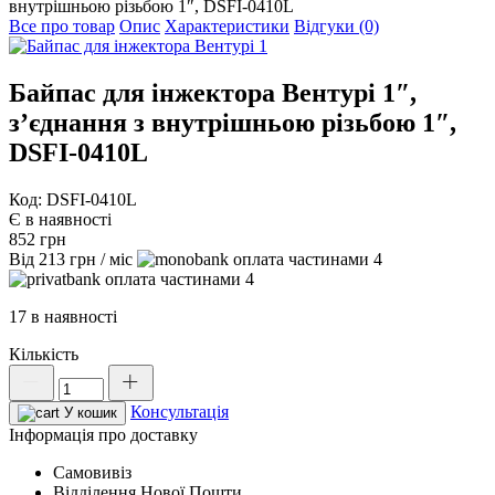
внутрішньою різьбою 1″, DSFI-0410L
Все про товар
Опис
Характеристики
Відгуки (0)
Байпас для інжектора Вентурі 1″,
з’єднання з внутрішньою різьбою 1″,
DSFI-0410L
Код: DSFI-0410L
Є в наявності
852
грн
Від
213
грн
/ міс
4
4
17 в наявності
Кількість
Байпас
для
Консультація
інжектора
У кошик
Вентурі
Інформація про доставку
1",
Самовивіз
з'єднання
Відділення Нової Пошти
з