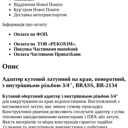
Відділення Нової Пошти
з
Курʼєром Нової Пошти
внутрішньою
Доставка автотранспортом
різьбою
3/4",
Інформація про оплату
BRASS,
BR-
Оплата на ФОП.
2134
кількість
Оплата на
ТОВ «РЕКОХІМ».
Покупка Частинами monobank
Оплата Частинами ПриватБанк
Опис
Адаптер кутовий латунний на кран, поворотний,
з внутрішньою різьбою 3/4″, BRASS, BR-2134
Кутовий обертовий адаптер з внутрішньою різьбою 3/4″
для накручування на кран водопостачання. Виготовлений з
високоякісної латуні, має змінну гумову прокладку.
Конструктивні рішення дозволяють сполучати адаптер з усіма
типовими швидкозмінними конекторами з ПВХ або латуні.
Якість матеріалів та міцна конструкція гарантує надійне
з’єднання та довготривале використання у побутових