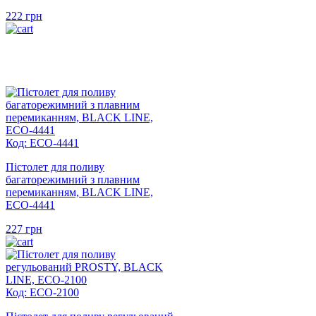
222
грн
Код: ECO-4441
Пістолет для поливу
багаторежимний з плавним
перемиканням, BLACK LINE,
ECO-4441
227
грн
Код: ECO-2100