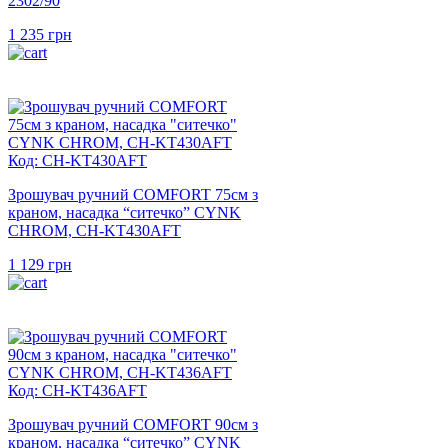
2302/90
1 235
грн
Код: CH-KT430AFT
Зрошувач ручний COMFORT 75см з
краном, насадка “ситечко” CYNK
CHROM, CH-KT430AFT
1 129
грн
Код: CH-KT436AFT
Зрошувач ручний COMFORT 90см з
краном, насадка “ситечко” CYNK