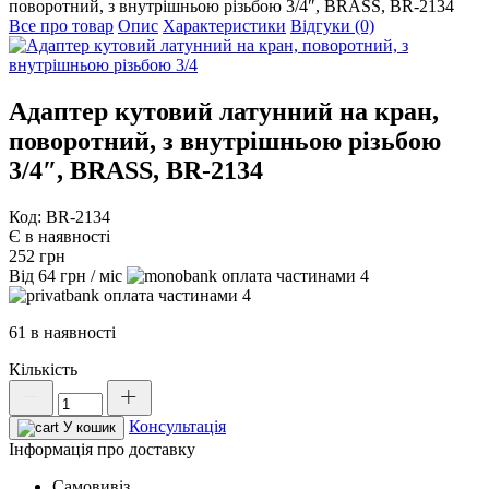
поворотний, з внутрішньою різьбою 3/4″, BRASS, BR-2134
Все про товар
Опис
Характеристики
Відгуки (0)
Адаптер кутовий латунний на кран,
поворотний, з внутрішньою різьбою
3/4″, BRASS, BR-2134
Код: BR-2134
Є в наявності
252
грн
Від
64
грн
/ міс
4
4
61 в наявності
Кількість
Адаптер
кутовий
Консультація
латунний
У кошик
на
Інформація про доставку
кран,
Самовивіз
поворотний,