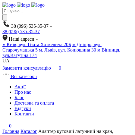
Products
search
38 (096) 535-35-37
38 (096) 535-35-37
Наші адреси
м.Київ, вул. Гната Хоткевича 20Б
м.Дніпро, вул.
Старочумацька 5
м. Львів, вул. Конюшина 30
м.Вінниця,
вул.Ватутіна 174
UA
Замовити консультацію
0
Всі категорії
Акції
Про нас
Блог
Доставка та оплата
Відгуки
Контакти
0
Головна
Каталог
Адаптер кутовий латунний на кран,