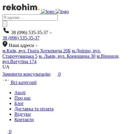
Products
search
38 (096) 535-35-37
38 (096) 535-35-37
Наші адреси
м.Київ, вул. Гната Хоткевича 20Б
м.Дніпро, вул.
Старочумацька 5
м. Львів, вул. Конюшина 30
м.Вінниця,
вул.Ватутіна 174
UA
Замовити консультацію
0
Всі категорії
Акції
Про нас
Блог
Доставка та оплата
Відгуки
Контакти
0