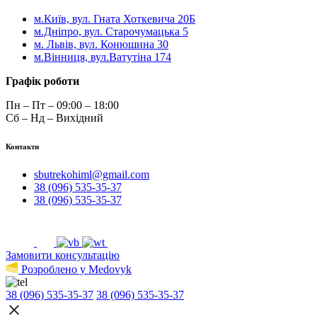
м.Київ, вул. Гната Хоткевича 20Б
м.Дніпро, вул. Старочумацька 5
м. Львів, вул. Конюшина 30
м.Вінниця, вул.Ватутіна 174
Графік роботи
Пн – Пт – 09:00 – 18:00
Сб – Нд – Вихідний
Контакти
sbutrekohiml@gmail.com
38 (096) 535-35-37
38 (096) 535-35-37
Замовити консультацію
Розроблено у Medovyk
38 (096) 535-35-37
38 (096) 535-35-37