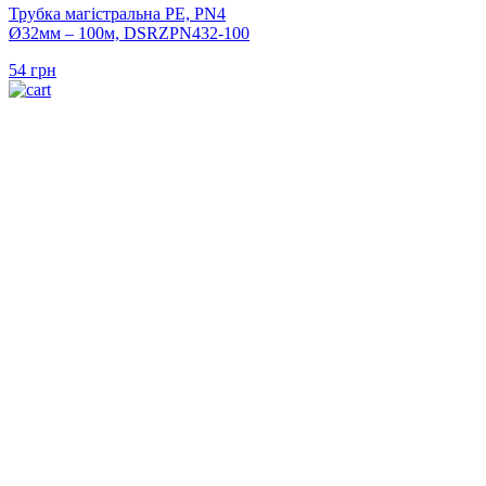
Трубка магістральна PE, PN4
Ø32мм – 100м, DSRZPN432-100
54
грн