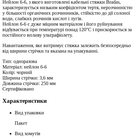
Нейлон 6-6, з якого виготовлені кабельні стяжки Bradas,
характеризується низьким коефіцієнтом тертя, нерозчинністю
у більшості органічних розчинників, стійкістю до дії солоної
води, слабких розчинів кислот і лугів.
Нейлон 6-6 є дуже міцним матеріалом і його руйнування
відбувається при температурі понад 120°С і прискорюється за
постійного впливу ультрафіолету.
Навантаження, яке витримує стяжка залежить безпосередньо
від ширини стрічки та вказана на упакуванні.
Тип: одноразова
Матеріал: нейлон 6-6
Колір: чорний
Ширина стрічки: 3,6 мм
Довжина стрічки: 250 мм
Сертифіковано
Характеристики
Вид упаковки
Пакет
Вид хомутів