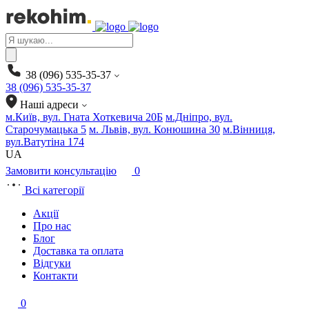
Products
search
38 (096) 535-35-37
38 (096) 535-35-37
Наші адреси
м.Київ, вул. Гната Хоткевича 20Б
м.Дніпро, вул.
Старочумацька 5
м. Львів, вул. Конюшина 30
м.Вінниця,
вул.Ватутіна 174
UA
Замовити консультацію
0
Всі категорії
Акції
Про нас
Блог
Доставка та оплата
Відгуки
Контакти
0