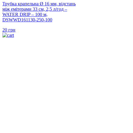
Трубка крапельна Ø 16 мм, відстань
між емітерами 33 см, 2,5 л/год –
WATER DRIP – 100 м,
DSWWD161130-250-100
20
грн