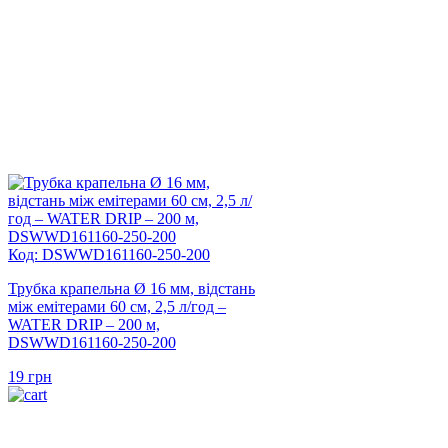
Код: DSWWD161160-250-200
Трубка крапельна Ø 16 мм, відстань
між емітерами 60 см, 2,5 л/год –
WATER DRIP – 200 м,
DSWWD161160-250-200
19
грн