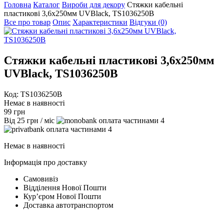
Головна
Каталог
Вироби для декору
Стяжки кабельні
пластикові 3,6х250мм UVBlack, TS1036250B
Все про товар
Опис
Характеристики
Відгуки (0)
Стяжки кабельні пластикові 3,6х250мм
UVBlack, TS1036250B
Код: TS1036250B
Немає в наявності
99
грн
Від
25
грн
/ міс
4
4
Немає в наявності
Інформація про доставку
Самовивіз
Відділення Нової Пошти
Курʼєром Нової Пошти
Доставка автотранспортом