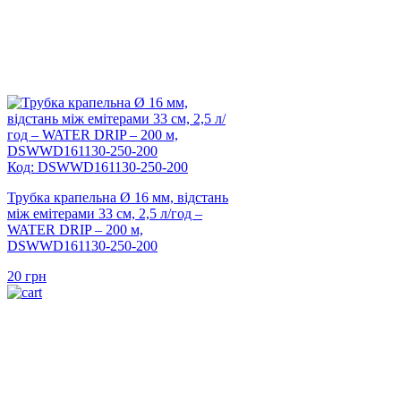
Код: DSWWD161130-250-200
Трубка крапельна Ø 16 мм, відстань
між емітерами 33 см, 2,5 л/год –
WATER DRIP – 200 м,
DSWWD161130-250-200
20
грн