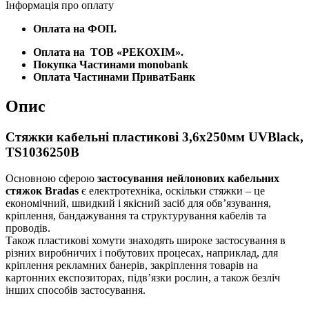
Інформація про оплату
Оплата на ФОП.
Оплата на
ТОВ «РЕКОХІМ».
Покупка Частинами monobank
Оплата Частинами ПриватБанк
Опис
Стяжки кабельні пластикові 3,6х250мм UVBlack,
TS1036250B
Основною сферою
застосування нейлонових кабельних
стяжок Bradas
є електротехніка, оскільки стяжки – це
економічний, швидкий і якісний засіб для обв’язування,
кріплення, бандажування та структурування кабелів та
проводів.
Також пластикові хомути знаходять широке застосування в
різних виробничих і побутових процесах, наприклад, для
кріплення рекламних банерів, закріплення товарів на
картонних експозиторах, підв’язки рослин, а також безліч
інших способів застосування.