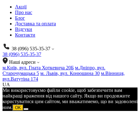
Акції
Про нас
Блог
Доставка та оплата
Відгуки
Контакти
38 (096) 535-35-37
38 (096) 535-35-37
Наші адреси
м.Київ, вул. Гната Хоткевича 20Б
м.Дніпро, вул.
Старочумацька 5
м. Львів, вул. Конюшина 30
м.Вінниця,
вул.Ватутіна 174
UA
Ми використовуємо файли cookie, щоб забезпечити вам
найкращі враження від нашого сайту. Якщо ви продовжите
користуватися цим сайтом, ми вважатимемо, що ви задоволені
ним.
OK