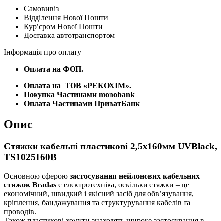
Самовивіз
Відділення Нової Пошти
Курʼєром Нової Пошти
Доставка автотранспортом
Інформація про оплату
Оплата на ФОП.
Оплата на
ТОВ «РЕКОХІМ».
Покупка Частинами monobank
Оплата Частинами ПриватБанк
Опис
Стяжки кабельні пластикові 2,5х160мм UVBlack,
TS1025160B
Основною сферою
застосування нейлонових кабельних
стяжок Bradas
є електротехніка, оскільки стяжки – це
економічний, швидкий і якісний засіб для обв’язування,
кріплення, бандажування та структурування кабелів та
проводів.
Також пластикові хомути знаходять широке застосування в