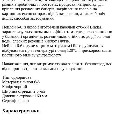
різних виробничих і побутових процесах, наприклад, для
кріплення рекламних банерів, закріплення товарів на
картонних експозиторах, підв’язки рослин, а також безліч
інших способів застосування.
Нейлон 6-6, з якого виготовлені кабельні стяжки Bradas,
характеризується низьким коефіцієнтом тертя, нерозчинністю
у більшості органічних розчинників, стійкістю до дії солоної
води, слабких розчинів кислот і лугів.
Нейлон 6-6 є дуже міцним матеріалом і його руйнування
відбувається при температурі понад 120°С і прискорюється за
постійного впливу ультрафіолету.
Навантаження, яке витримує стяжка залежить безпосередньо
від ширини стрічки та вказана на упакуванні.
Тип: одноразова
Матеріал: нейлон 6-6
Колір: чорний
Ширина стрічки: 2,5 мм
Довжина стрічки: 160 мм
Сертифіковано
Характеристики