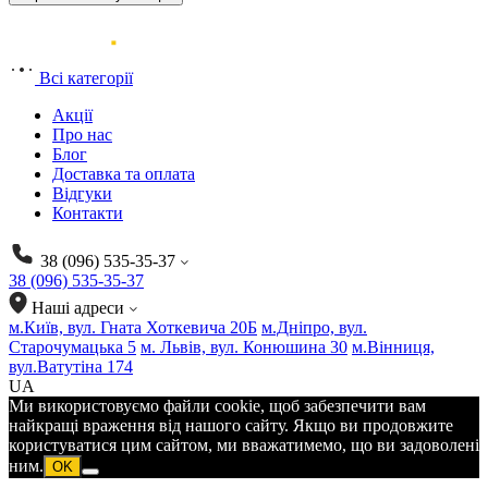
Всі категорії
Акції
Про нас
Блог
Доставка та оплата
Відгуки
Контакти
38 (096) 535-35-37
38 (096) 535-35-37
Наші адреси
м.Київ, вул. Гната Хоткевича 20Б
м.Дніпро, вул.
Старочумацька 5
м. Львів, вул. Конюшина 30
м.Вінниця,
вул.Ватутіна 174
UA
Ми використовуємо файли cookie, щоб забезпечити вам
найкращі враження від нашого сайту. Якщо ви продовжите
користуватися цим сайтом, ми вважатимемо, що ви задоволені
ним.
OK