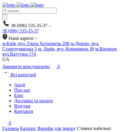
Products
search
38 (096) 535-35-37
38 (096) 535-35-37
Наші адреси
м.Київ, вул. Гната Хоткевича 20Б
м.Дніпро, вул.
Старочумацька 5
м. Львів, вул. Конюшина 30
м.Вінниця,
вул.Ватутіна 174
UA
Замовити консультацію
0
Всі категорії
Акції
Про нас
Блог
Доставка та оплата
Відгуки
Контакти
0
Головна
Каталог
Вироби для декору
Стяжки кабельні