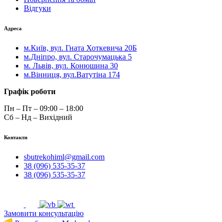
Відгуки
Адреса
м.Київ, вул. Гната Хоткевича 20Б
м.Дніпро, вул. Старочумацька 5
м. Львів, вул. Конюшина 30
м.Вінниця, вул.Ватутіна 174
Графік роботи
Пн – Пт – 09:00 – 18:00
Сб – Нд – Вихідний
Контакти
sbutrekohiml@gmail.com
38 (096) 535-35-37
38 (096) 535-35-37
Замовити консультацію