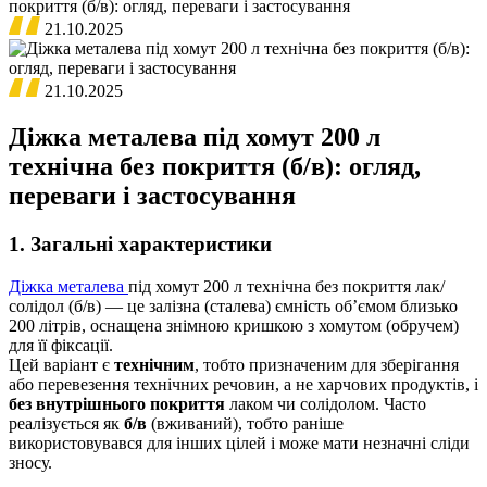
покриття (б/в): огляд, переваги і застосування
21.10.2025
21.10.2025
Діжка металева під хомут 200 л
технічна без покриття (б/в): огляд,
переваги і застосування
1. Загальні характеристики
Діжка металева
під хомут 200 л технічна без покриття лак/
солідол (б/в) — це залізна (сталева) ємність об’ємом близько
200 літрів, оснащена знімною кришкою з хомутом (обручем)
для її фіксації.
Цей варіант є
технічним
, тобто призначеним для зберігання
або перевезення технічних речовин, а не харчових продуктів, і
без внутрішнього покриття
лаком чи солідолом. Часто
реалізується як
б/в
(вживаний), тобто раніше
використовувався для інших цілей і може мати незначні сліди
зносу.