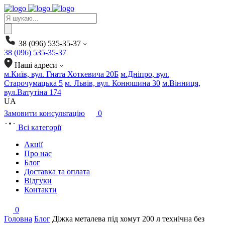
Products
search
38 (096) 535-35-37
38 (096) 535-35-37
Наші адреси
м.Київ, вул. Гната Хоткевича 20Б
м.Дніпро, вул.
Старочумацька 5
м. Львів, вул. Конюшина 30
м.Вінниця,
вул.Ватутіна 174
UA
Замовити консультацію
0
Всі категорії
Акції
Про нас
Блог
Доставка та оплата
Відгуки
Контакти
0
Головна
Блог
Діжка металева під хомут 200 л технічна без