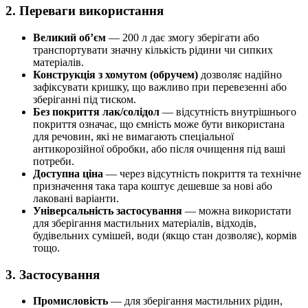
2. Переваги використання
Великий об’єм
— 200 л дає змогу зберігати або
транспортувати значну кількість рідини чи сипких
матеріалів.
Конструкція з хомутом (обручем)
дозволяє надійно
зафіксувати кришку, що важливо при перевезенні або
зберіганні під тиском.
Без покриття лак/солідол
— відсутність внутрішнього
покриття означає, що ємність може бути використана
для речовин, які не вимагають спеціальної
антикорозійної обробки, або після очищення під ваші
потреби.
Доступна ціна
— через відсутність покриття та технічне
призначення така тара коштує дешевше за нові або
лаковані варіанти.
Універсальність застосування
— можна використати
для зберігання мастильних матеріалів, відходів,
будівельних сумішей, води (якщо стан дозволяє), кормів
тощо.
3. Застосування
Промисловість
— для зберігання мастильних рідин,