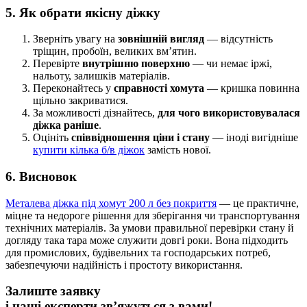
5. Як обрати якісну діжку
Зверніть увагу на
зовнішній вигляд
— відсутність
тріщин, пробоїн, великих вм’ятин.
Перевірте
внутрішню поверхню
— чи немає іржі,
нальоту, залишків матеріалів.
Переконайтесь у
справності хомута
— кришка повинна
щільно закриватися.
За можливості дізнайтесь,
для чого використовувалася
діжка раніше
.
Оцініть
співвідношення ціни і стану
— іноді вигідніше
купити кілька б/в діжок
замість нової.
6. Висновок
Металева діжка під хомут 200 л без покриття
— це практичне,
міцне та недороге рішення для зберігання чи транспортування
технічних матеріалів. За умови правильної перевірки стану й
догляду така тара може служити довгі роки. Вона підходить
для промислових, будівельних та господарських потреб,
забезпечуючи надійність і простоту використання.
Залиште заявку
і наші експерти зв’яжуться з вами!