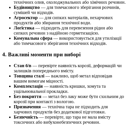
технічних олив, охолоджувальних або хімічних речовин.
Будівництво
— для тимчасового зберігання розчинів,
сумішей чи відходів.
Агросектор
— для сипких матеріалів, нехарчових
продуктів або збирання технічної води.
Логістика
— підходить для перевезення рідин або
сипких речовин з надійною герметизацією.
Комунальна сфера
— використовується для утилізації
або тимчасового зберігання технічних відходів.
4. Важливі моменти при виборі
Стан б/в
— перевірте наявність корозії, деформацій чи
залишків попереднього вмісту.
Товщина сталі
— важливо, щоб метал відповідав
вашим вимогам міцності.
Комплектація
— наявність кришки, хомута та
ущільнювальної прокладки.
Без покриття
— метал без лаку може бути схильним до
корозії при контакті з вологою.
Призначення
— технічна тара не підходить для
харчових продуктів без додаткової підготовки.
Безпечність
— перевірте, що тара не мала вмісту
токсичних або вибухонебезпечних речовин.